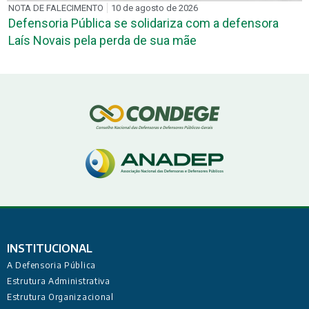
26
EM MARCAÇÃO
8 de agosto de 2026
 com a defensora
Defensoria Itinerante leva atendime
e
comunidades indígenas nesta seg
INSTITUCIONAL
A Defensoria Pública
Estrutura Administrativa
Estrutura Organizacional