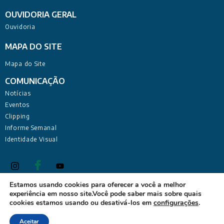
OUVIDORIA GERAL
Ouvidoria
MAPA DO SITE
Mapa do Site
COMUNICAÇÃO
Notícias
Eventos
Clipping
Informe Semanal
Identidade Visual
Estamos usando cookies para oferecer a você a melhor
experiência em nosso site.Você pode saber mais sobre quais
Defensoria Pública do Estado da Paraíba Sede Administrativa:
cookies estamos usando ou desativá-los em
configurações
.
Rua Deputado Barreto Sobrinho, 168 - Tambiá, João Pessoa -
PB, 58020-680
Aceitar