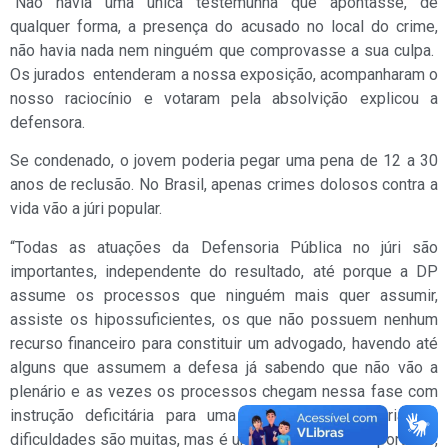
“Não havia uma única testemunha que apontasse, de
qualquer forma, a presença do acusado no local do crime,
não havia nada nem ninguém que comprovasse a sua culpa.
Os jurados entenderam a nossa exposição, acompanharam o
nosso raciocínio e votaram pela absolvição explicou a
defensora.
Se condenado, o jovem poderia pegar uma pena de 12 a 30
anos de reclusão. No Brasil, apenas crimes dolosos contra a
vida vão a júri popular.
“Todas as atuações da Defensoria Pública no júri são
importantes, independente do resultado, até porque a DP
assume os processos que ninguém mais quer assumir,
assiste os hipossuficientes, os que não possuem nenhum
recurso financeiro para constituir um advogado, havendo até
alguns que assumem a defesa já sabendo que não vão a
plenário e as vezes os processos chegam nessa fase com
instrução deficitária para uma boa atuação plenária. As
dificuldades são muitas, mas é um trabalho muito importante,