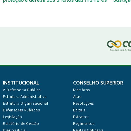
INSTITUCIONAL
CONSELHO SUPERIOR
A Defensoria Pública
Membros
Estrutura Administrativa
Atas
Estrutura Organizacional
Resoluções
Defensores Públicos
Editais
Legislação
Extratos
Relatório de Gestão
Regimentos
Diário Oficial
Pautas Ordinária