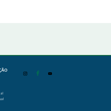
ÇÃO
al
ual