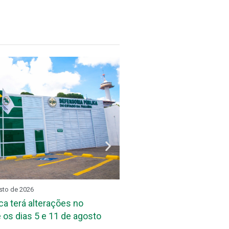
sto de 2026
REUNIÃO SETORIAL
3 de agos
ca terá alterações no
DPE-PB reúne assessore
 os dias 5 e 11 de agosto
das Defensorias Públicas
Conbrascom