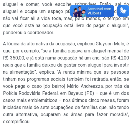
aluguel e comer, você escolhe sobreviver. Então, sai do
aluguel e ocupa um espaço público, mesmo sabendo que
não vai ficar ali a vida toda, mas, pelo menos, o tempo em
que você está na ocupação está livre de pagar o aluguel”,
ponderou o coordenador.
A lógica da alternativa da ocupação, explicou Gleyson Melo, é
que, por exemplo, “se a família pagava um aluguel mensal de
R$ 350,00, e já está numa ocupação há um ano, são R$ 4.200
reais que a família deixou de gastar com aluguel para investir
na alimentação”, explica. “A renda mínima que as pessoas
tinham nos programas sociais também foi retirada, então, se
você pega o caso [do bairro] Mário Andreazza, por trás da
Polícia Rodoviária Federal, em Bayeux (PB) – que é um dos
casos mais emblemáticos – nos últimos cinco meses, foram
iniciadas mais de sete ocupações de famílias que, não tendo
outra alternativa, ocuparam as áreas para fazer moradia”,
exemplificou.