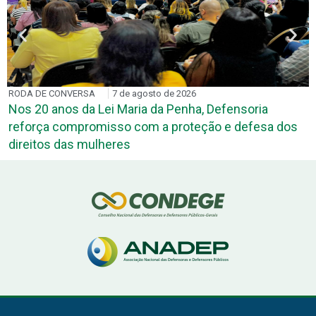
7 de agosto de 2026
PARCERIAS
7 de agosto
 Maria da Penha, Defensoria
DPE-PB e TRE-PB di
so com a proteção e defesa dos
para atuação de defe
res