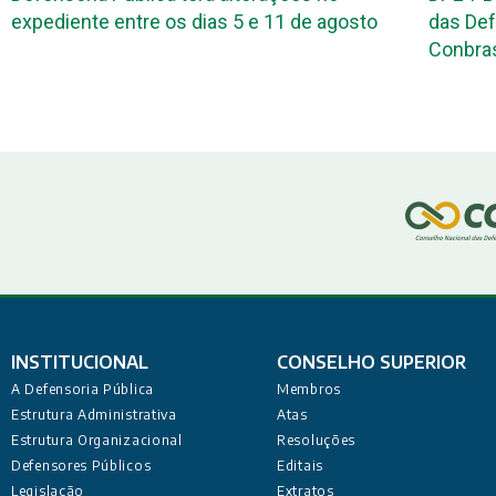
expediente entre os dias 5 e 11 de agosto
das Def
Conbr
INSTITUCIONAL
CONSELHO SUPERIOR
A Defensoria Pública
Membros
Estrutura Administrativa
Atas
Estrutura Organizacional
Resoluções
Defensores Públicos
Editais
Legislação
Extratos