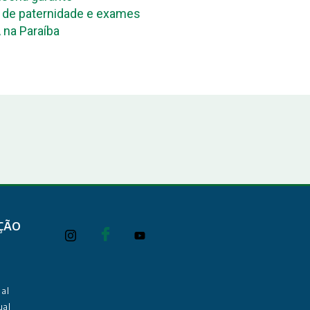
de paternidade e exames
maternidade acontece ne
 na Paraíba
João Pessoa e em Campi
ÇÃO
al
ual