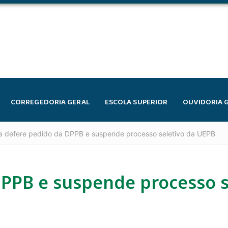
CORREGEDORIA GERAL
ESCOLA SUPERIOR
OUVIDORIA 
ça defere pedido da DPPB e suspende processo seletivo da UEPB
DPPB e suspende processo s