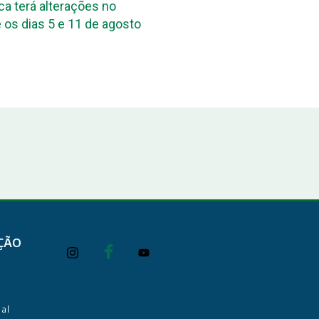
ca terá alterações no
DPE-PB reúne assessore
 os dias 5 e 11 de agosto
das Defensorias Públicas
Conbrascom
ÇÃO
al