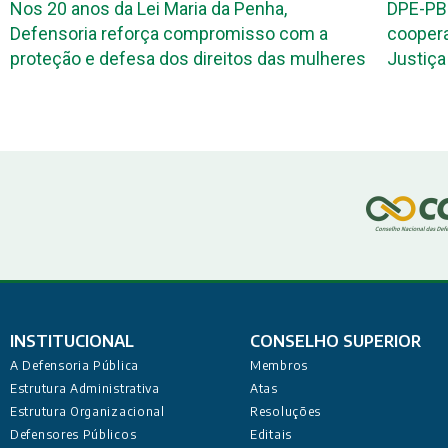
Nos 20 anos da Lei Maria da Penha,
DPE-PB
Defensoria reforça compromisso com a
coopera
proteção e defesa dos direitos das mulheres
Justiça 
INSTITUCIONAL
CONSELHO SUPERIOR
A Defensoria Pública
Membros
Estrutura Administrativa
Atas
Estrutura Organizacional
Resoluções
Defensores Públicos
Editais