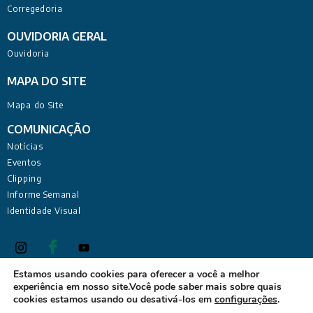
Corregedoria
OUVIDORIA GERAL
Ouvidoria
MAPA DO SITE
Mapa do Site
COMUNICAÇÃO
Notícias
Eventos
Clipping
Informe Semanal
Identidade Visual
Estamos usando cookies para oferecer a você a melhor
experiência em nosso site.Você pode saber mais sobre quais
Defensoria Pública do Estado da Paraíba Sede Administrativa:
cookies estamos usando ou desativá-los em
configurações
.
Rua Deputado Barreto Sobrinho, 168 - Tambiá, João Pessoa -