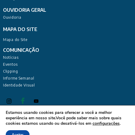
OUVIDORIA GERAL
Ouvidoria
MAPA DO SITE
Mapa do Site
COMUNICAÇÃO
Notícias
Eventos
Clipping
Informe Semanal
Identidade Visual
Estamos usando cookies para oferecer a você a melhor
experiência em nosso site.Você pode saber mais sobre quais
Defensoria Pública do Estado da Paraíba Sede Administrativa:
cookies estamos usando ou desativá-los em
configurações
.
Rua Deputado Barreto Sobrinho, 168 - Tambiá, João Pessoa -
PB, 58020-680
Aceitar