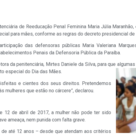
itenciária de Reeducação Penal Feminina Maria Júlia Maranhão
cial para mães, conforme as regras do decreto presidencial de 
rticipação das defensoras públicas Maria Valeriana Marques
tabelecimentos Penais da Defensoria Pública da Paraíba.
etora da penitenciária, Mirtes Daniele da Silva, para que algum
lto especial do Dia das Mães.
isfeitas e cientes dos seus direitos. Pretendemos
às mulheres que estão no cárcere”, declarou.
de 12 de abril de 2017, a mulher não pode ter sido
ave ameaça, nem punida com falta grave.
s de até 12 anos – desde que atendam aos critérios