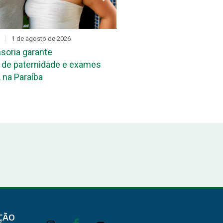
1 de agosto de 2026
DIA D
31 de julho de 2026
soria garante
Mutirão de reconheciment
de paternidade e exames
maternidade acontece ne
 na Paraíba
João Pessoa e em Campi
ÇÃO