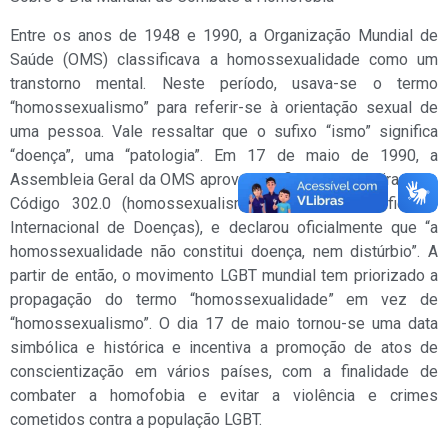
Entre os anos de 1948 e 1990, a Organização Mundial de
Saúde (OMS) classificava a homossexualidade como um
transtorno mental. Neste período, usava-se o termo
“homossexualismo” para referir-se à orientação sexual de
uma pessoa. Vale ressaltar que o sufixo “ismo” significa
“doença”, uma “patologia”. Em 17 de maio de 1990, a
Assembleia Geral da OMS aprovou e oficializou a retirada do
Código 302.0 (homossexualismo) da CID (Classificação
Internacional de Doenças), e declarou oficialmente que “a
homossexualidade não constitui doença, nem distúrbio”. A
partir de então, o movimento LGBT mundial tem priorizado a
propagação do termo “homossexualidade” em vez de
“homossexualismo”. O dia 17 de maio tornou-se uma data
simbólica e histórica e incentiva a promoção de atos de
conscientização em vários países, com a finalidade de
combater a homofobia e evitar a violência e crimes
cometidos contra a população LGBT.