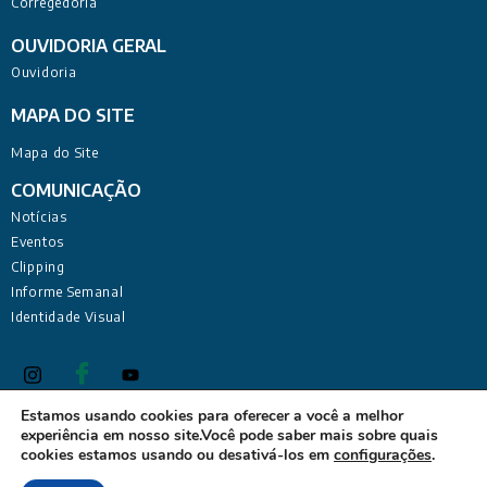
Corregedoria
OUVIDORIA GERAL
Ouvidoria
MAPA DO SITE
Mapa do Site
COMUNICAÇÃO
Notícias
Eventos
Clipping
Informe Semanal
Identidade Visual
Estamos usando cookies para oferecer a você a melhor
experiência em nosso site.Você pode saber mais sobre quais
Defensoria Pública do Estado da Paraíba Sede Administrativa:
cookies estamos usando ou desativá-los em
configurações
.
Rua Deputado Barreto Sobrinho, 168 - Tambiá, João Pessoa -
PB, 58020-680