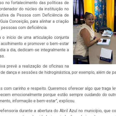
o no fortalecimento das políticas de
ordenador do núcleo da instituição no
ecutiva da Pessoa com Deficiência de
Guia Conceição, para alinhar a criação
 pessoas com deficiência.
 o início de uma articulação conjunta
er acolhimento e promover o bem-estar
dia a dia, dedicam-se integralmente a
as.
iva prevê a realização de oficinas na
e dança e sessões de hidroginástica, por exemplo, além de pal
 com carinho e respeito. Queremos oferecer algo que traga lev
doecem emocionalmente porque estão sempre cuidando do outr
mento, informação e bem-estar”, explicou.
nsoria durante a abertura do Abril Azul no município, que c