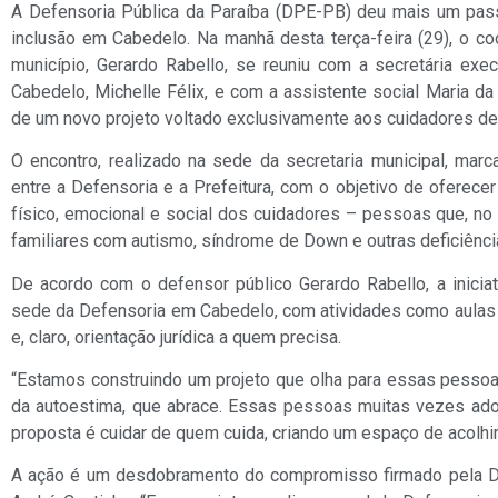
A Defensoria Pública da Paraíba (DPE-PB) deu mais um pass
inclusão em Cabedelo. Na manhã desta terça-feira (29), o co
município, Gerardo Rabello, se reuniu com a secretária ex
Cabedelo, Michelle Félix, e com a assistente social Maria da 
de um novo projeto voltado exclusivamente aos cuidadores de
O encontro, realizado na sede da secretaria municipal, marca
entre a Defensoria e a Prefeitura, com o objetivo de oferec
físico, emocional e social dos cuidadores – pessoas que, no 
familiares com autismo, síndrome de Down e outras deficiênci
De acordo com o defensor público Gerardo Rabello, a iniciat
sede da Defensoria em Cabedelo, com atividades como aulas d
e, claro, orientação jurídica a quem precisa.
“Estamos construindo um projeto que olha para essas pessoas
da autoestima, que abrace. Essas pessoas muitas vezes a
proposta é cuidar de quem cuida, criando um espaço de acolhi
A ação é um desdobramento do compromisso firmado pela Defe