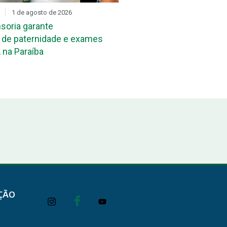
1 de agosto de 2026
DIA D
31 de julho de 2026
soria garante
Mutirão de reconheciment
de paternidade e exames
maternidade acontece ne
 na Paraíba
João Pessoa e em Campi
ÇÃO