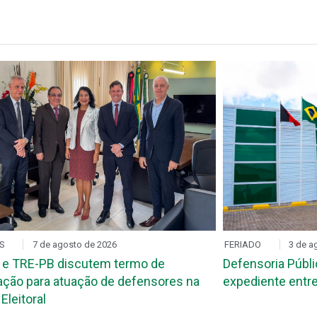
S
7 de agosto de 2026
FERIADO
3 de a
 e TRE-PB discutem termo de
Defensoria Públi
ção para atuação de defensores na
expediente entre
Eleitoral