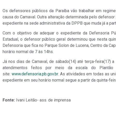
Os defensores públicos da Paraíba vão trabalhar em regime d
causa do Carnaval. Outra alteração determinada pelo defensor p
expediente na sede administrativa da DPPB que muda já a partir
Com o objetivo de adequar o expediente da Defensoria Púb
Estadual, o defensor público geral determinou que nesta quin
Defensoria que fica no Parque Solon de Lucena, Centro da Capi
horário normal de 7 às 14hs.
Já nos dias de Carnaval, de sábado(14) até terça-feira(17) a
atendimentos feitos por meio da escala do Plantão J
site:
www.defensoria.pb.gov.br.
As atividades em todas as unid
expediente em seu horário normal segue a partir da quinta-feir
Fonte:
Ivani Leitão- ass. de imprensa