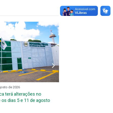
gosto de 2026
REUNIÃO SETORIAL
3 de ag
ca terá alterações no
DPE-PB reúne assessore
 os dias 5 e 11 de agosto
das Defensorias Públicas
Conbrascom