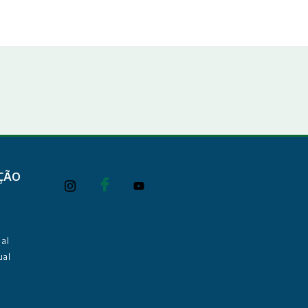
ÇÃO
al
ual