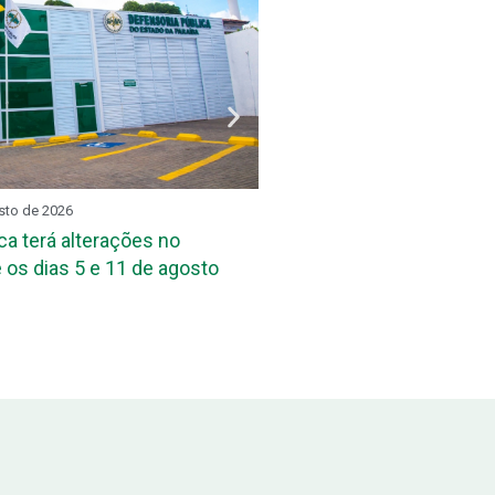
sto de 2026
REUNIÃO SETORIAL
3 de agos
ca terá alterações no
DPE-PB reúne assessore
 os dias 5 e 11 de agosto
das Defensorias Públicas
Conbrascom