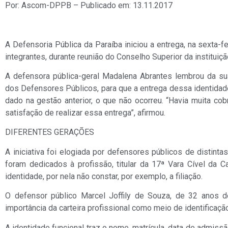
Por: Ascom-DPPB – Publicado em: 13.11.2017
A Defensoria Pública da Paraíba iniciou a entrega, na sexta-fe
integrantes, durante reunião do Conselho Superior da instituiçã
A defensora pública-geral Madalena Abrantes lembrou da su
dos Defensores Públicos, para que a entrega dessa identidad
dado na gestão anterior, o que não ocorreu. “Havia muita co
satisfação de realizar essa entrega”, afirmou.
DIFERENTES GERAÇÕES
A iniciativa foi elogiada por defensores públicos de distint
foram dedicados à profissão, titular da 17ª Vara Cível da C
identidade, por nela não constar, por exemplo, a filiação.
O defensor público Marcel Joffily de Souza, de 32 anos d
importância da carteira profissional como meio de identifica
A identidade funcional traz o nome, matrícula, data de admissão,