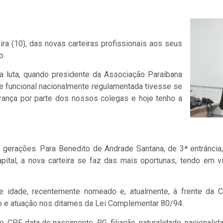
ira (10), das novas carteiras profissionais aos seus
o.
a luta, quando presidente da Associação Paraibana
e funcional nacionalmente regulamentada tivesse se
brança por parte dos nossos colegas e hoje tenho a
as gerações. Para Benedito de Andrade Santana, de 3ª entrânci
apital, a nova carteira se faz das mais oportunas, tendo em v
e idade, recentemente nomeado e, atualmente, à frente da 
ção e atuação nos ditames da Lei Complementar 80/94.
 CPF, data de nascimento, RG, filiação, naturalidade, nacionalida