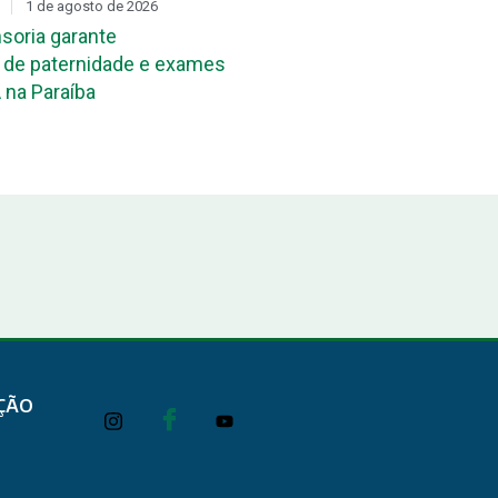
1 de agosto de 2026
DIA D
31 de julho de 2026
soria garante
Mutirão de reconheciment
de paternidade e exames
maternidade acontece ne
 na Paraíba
João Pessoa e em Campi
ÇÃO