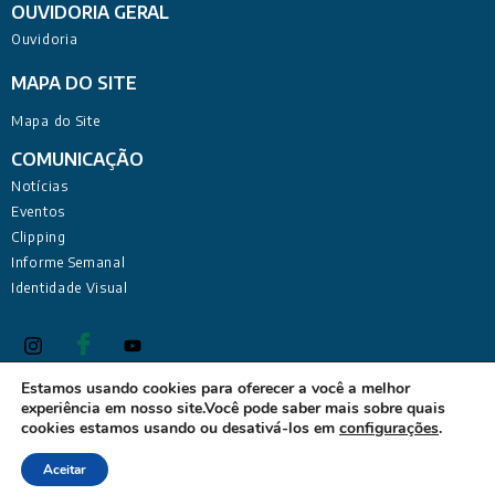
OUVIDORIA GERAL
Ouvidoria
MAPA DO SITE
Mapa do Site
COMUNICAÇÃO
Notícias
Eventos
Clipping
Informe Semanal
Identidade Visual
Estamos usando cookies para oferecer a você a melhor
experiência em nosso site.Você pode saber mais sobre quais
Defensoria Pública do Estado da Paraíba Sede Administrativa:
cookies estamos usando ou desativá-los em
configurações
.
Rua Deputado Barreto Sobrinho, 168 - Tambiá, João Pessoa -
PB, 58020-680
Aceitar
Desenvolvido pela Coordenadoria de Tecnologia da Informação - Todos os direitos reservados