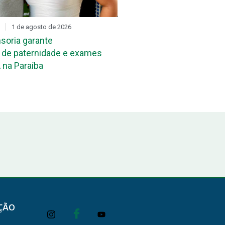
1 de agosto de 2026
DIA D
31 de julho de 2026
soria garante
Mutirão de reconheciment
de paternidade e exames
maternidade acontece ne
 na Paraíba
João Pessoa e em Campi
ÇÃO