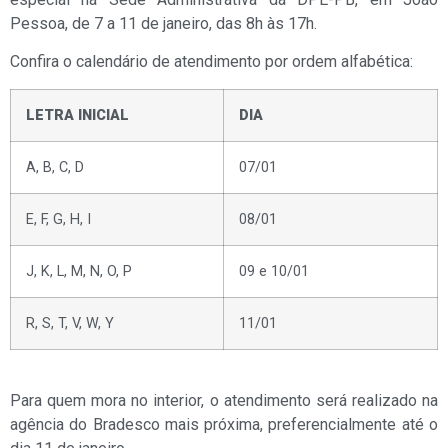
Pessoa, de 7 a 11 de janeiro, das 8h às 17h.
Confira o calendário de atendimento por ordem alfabética:
LETRA INICIAL
DIA
A, B, C, D
07/01
E, F, G, H, I
08/01
J, K, L, M, N, O, P
09 e 10/01
R, S, T, V, W, Y
11/01
Para quem mora no interior, o atendimento será realizado na
agência do Bradesco mais próxima, preferencialmente até o