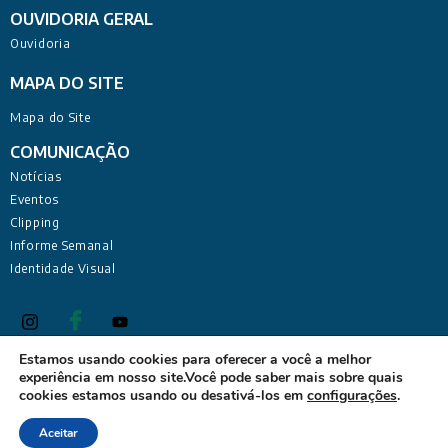
OUVIDORIA GERAL
Ouvidoria
MAPA DO SITE
Mapa do Site
COMUNICAÇÃO
Notícias
Eventos
Clipping
Informe Semanal
Identidade Visual
Estamos usando cookies para oferecer a você a melhor
experiência em nosso site.Você pode saber mais sobre quais
Defensoria Pública do Estado da Paraíba Sede Administrativa:
cookies estamos usando ou desativá-los em
configurações
.
Rua Deputado Barreto Sobrinho, 168 - Tambiá, João Pessoa -
PB, 58020-680
Aceitar