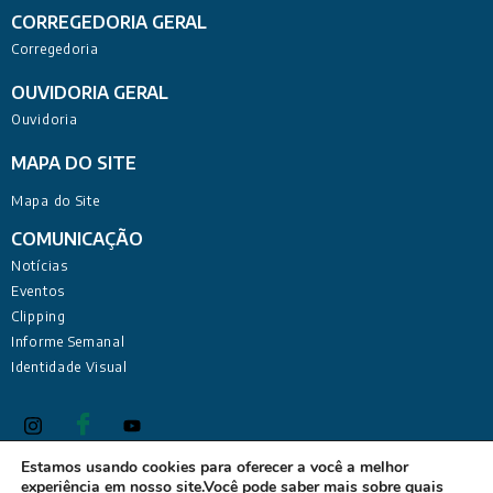
CORREGEDORIA GERAL
Corregedoria
OUVIDORIA GERAL
Ouvidoria
MAPA DO SITE
Mapa do Site
COMUNICAÇÃO
Notícias
Eventos
Clipping
Informe Semanal
Identidade Visual
Estamos usando cookies para oferecer a você a melhor
experiência em nosso site.Você pode saber mais sobre quais
Defensoria Pública do Estado da Paraíba Sede Administrativa: