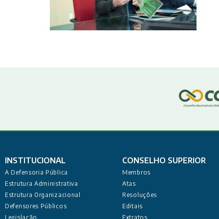
INSTITUCIONAL
CONSELHO SUPERIOR
A Defensoria Pública
Membros
Estrutura Administrativa
Atas
Estrutura Organizacional
Resoluções
Defensores Públicos
Editais
Legislação
Extratos