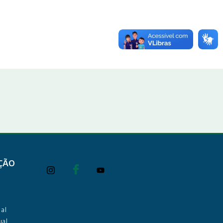
ÇÃO
al
ual