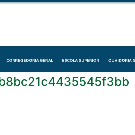
CORREGEDORIA GERAL
ESCOLA SUPERIOR
OUVIDORIA 
b8bc21c4435545f3bb