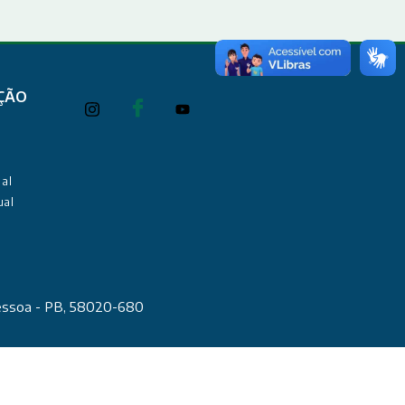
ÇÃO
al
ual
Pessoa - PB, 58020-680