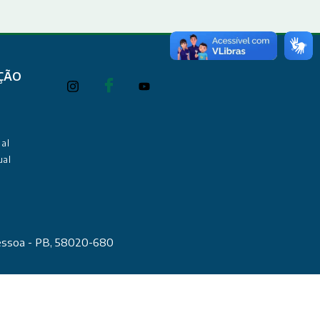
ÇÃO
al
ual
Pessoa - PB, 58020-680