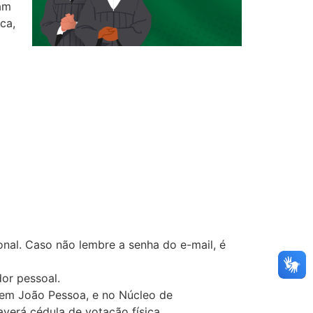
ram
ca,
onal. Caso não lembre a senha do e-mail, é
or pessoal.
 em João Pessoa, e no Núcleo de
verá cédula de votação física.