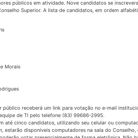
sores públicos em atividade. Nove candidatos se inscreve
Conselho Superior. A lista de candidatos, em ordem alfabéti
ns
e Morais
odrigues
 público receberá um link para votação no e-mail instituci
quipe de TI pelo telefone (83) 99686-2995.
 até cinco candidatos, utilizando seu celular ou computad
m, estarão disponíveis computadores na sala do Conselho,
derão votar presencialmente de forma eletrônica. Não ha