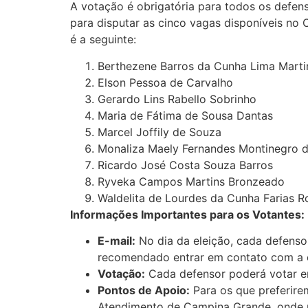
A votação é obrigatória para todos os defen
para disputar as cinco vagas disponíveis no 
é a seguinte:
Berthezene Barros da Cunha Lima Marti
Elson Pessoa de Carvalho
Gerardo Lins Rabello Sobrinho
Maria de Fátima de Sousa Dantas
Marcel Joffily de Souza
Monaliza Maely Fernandes Montinegro d
Ricardo José Costa Souza Barros
Ryveka Campos Martins Bronzeado
Waldelita de Lourdes da Cunha Farias R
Informações Importantes para os Votantes:
E-mail:
No dia da eleição, cada defensor
recomendado entrar em contato com a e
Votação:
Cada defensor poderá votar em
Pontos de Apoio:
Para os que preferire
Atendimento de Campina Grande, onde po