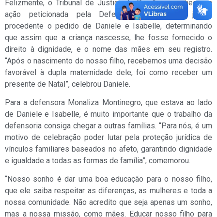
Felizmente, o Tribunal de Justiça da Paraíba reconheceu a
ação peticionada pela Defensoria Pública, e julgou
procedente o pedido de Daniele e Isabelle, determinando
que assim que a criança nascesse, lhe fosse fornecido o
direito à dignidade, e o nome das mães em seu registro.
“Após o nascimento do nosso filho, recebemos uma decisão
favorável à dupla maternidade dele, foi como receber um
presente de Natal”, celebrou Daniele.
Para a defensora Monaliza Montinegro, que estava ao lado
de Daniele e Isabelle, é muito importante que o trabalho da
defensoria consiga chegar a outras famílias. “Para nós, é um
motivo de celebração poder lutar pela proteção jurídica de
vínculos familiares baseados no afeto, garantindo dignidade
e igualdade a todas as formas de família”, comemorou.
“Nosso sonho é dar uma boa educação para o nosso filho,
que ele saiba respeitar as diferenças, as mulheres e toda a
nossa comunidade. Não acredito que seja apenas um sonho,
mas a nossa missão, como mães. Educar nosso filho para