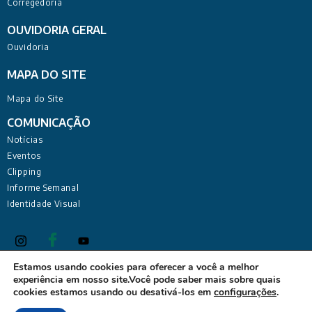
Corregedoria
OUVIDORIA GERAL
Ouvidoria
MAPA DO SITE
Mapa do Site
COMUNICAÇÃO
Notícias
Eventos
Clipping
Informe Semanal
Identidade Visual
Estamos usando cookies para oferecer a você a melhor
experiência em nosso site.Você pode saber mais sobre quais
Defensoria Pública do Estado da Paraíba Sede Administrativa:
cookies estamos usando ou desativá-los em
configurações
.
Rua Deputado Barreto Sobrinho, 168 - Tambiá, João Pessoa -
PB, 58020-680