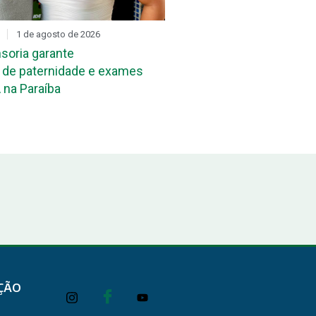
1 de agosto de 2026
DIA D
31 de julho de 2026
soria garante
Mutirão de reconheciment
de paternidade e exames
maternidade acontece ne
 na Paraíba
João Pessoa e em Campi
ÇÃO